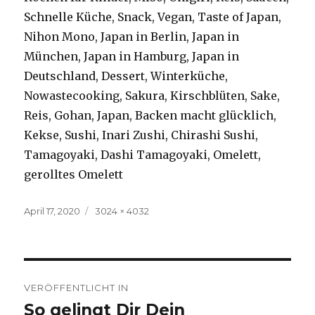
Schnelle Küche, Snack, Vegan, Taste of Japan,
Nihon Mono, Japan in Berlin, Japan in
München, Japan in Hamburg, Japan in
Deutschland, Dessert, Winterküche,
Nowastecooking, Sakura, Kirschblüten, Sake,
Reis, Gohan, Japan, Backen macht glücklich,
Kekse, Sushi, Inari Zushi, Chirashi Sushi,
Tamagoyaki, Dashi Tamagoyaki, Omelett,
gerolltes Omelett
Veröffentlicht
April 17, 2020
Volle
3024 × 4032
am
Größe
Beitragsnavigation
VERÖFFENTLICHT IN
So gelingt Dir Dein