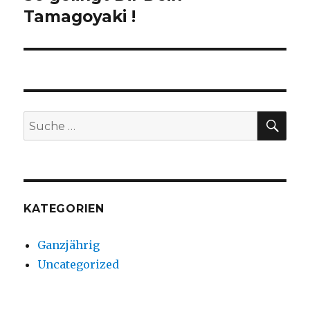
Tamagoyaki !
SU
Suche
nach:
KATEGORIEN
Ganzjährig
Uncategorized