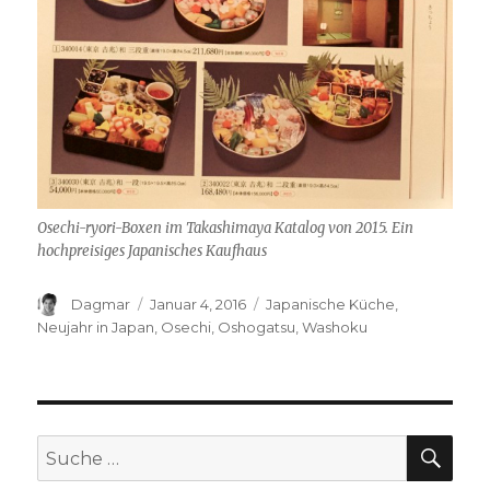
Osechi-ryori-Boxen im Takashimaya Katalog von 2015. Ein
hochpreisiges Japanisches Kaufhaus
Autor
Dagmar
Veröffentlicht
Januar 4, 2016
Schlagwörter
Japanische Küche
,
am
Neujahr in Japan
,
Osechi
,
Oshogatsu
,
Washoku
SU
Suche
nach: