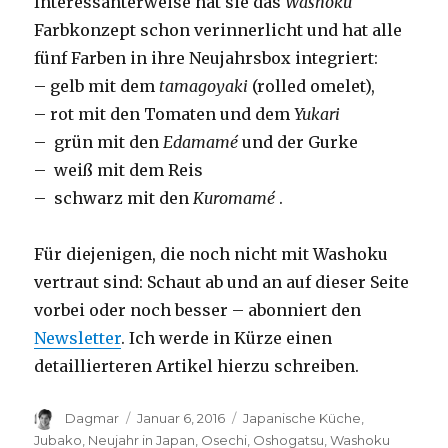
Interessanterweise hat sie das
Washoku
Farbkonzept schon verinnerlicht und hat alle
fünf Farben in ihre Neujahrsbox integriert:
– gelb mit dem
tamagoyaki
(rolled omelet),
– rot mit den Tomaten und dem
Yukari
– grün mit den
Edamamé
und der Gurke
– weiß mit dem Reis
– schwarz mit den
Kuromamé
.
Für diejenigen, die noch nicht mit Washoku
vertraut sind: Schaut ab und an auf dieser Seite
vorbei oder noch besser – abonniert den
Newsletter
. Ich werde in Kürze einen
detaillierteren Artikel hierzu schreiben.
Autor
Dagmar
Veröffentlicht
Januar 6, 2016
Schlagwörter
Japanische Küche
,
am
Jubako
,
Neujahr in Japan
,
Osechi
,
Oshogatsu
,
Washoku