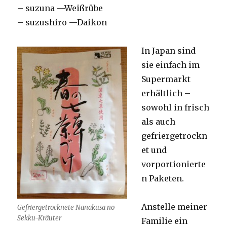
– suzuna —Weißrübe
– suzushiro —Daikon
In Japan sind
sie einfach im
Supermarkt
erhältlich –
sowohl in frisch
als auch
gefriergetrockn
et und
vorportionierte
n Paketen.
Anstelle meiner
Gefriergetrocknete Nanakusa no
Sekku-Kräuter
Familie ein