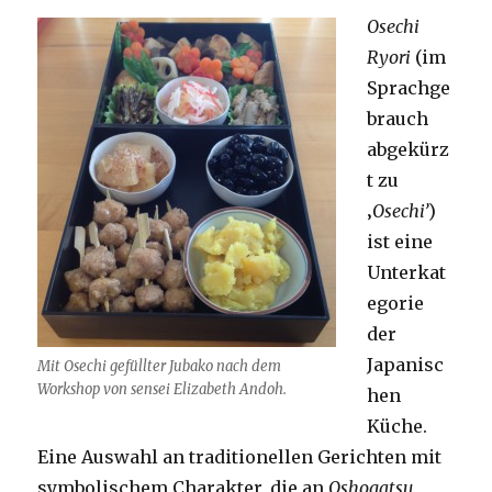
Osechi
Ryori
(im
Sprachge
brauch
abgekürz
t zu
‚
Osechi’
)
ist eine
Unterkat
egorie
der
Japanisc
Mit Osechi gefüllter Jubako nach dem
Workshop von sensei Elizabeth Andoh.
hen
Küche.
Eine Auswahl an traditionellen Gerichten mit
symbolischem Charakter, die an
Oshogatsu