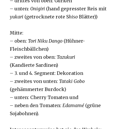
– drittes von oben: Gurken
– unten
: Onigiri
(hand gepresster Reis mit
yukari
(getrocknete rote S
hiso
Blätter))
Mitte:
– oben:
Tori Niku Dango
(Hühner-
Fleischbällchen)
– zweites von oben:
Tazukuri
(Kandierte Sardinen)
– 3. und 4. Segment: Dekoration
– zweites von unten:
Tataki Gobo
(gehämmerter Burdock)
– unten: Cherry Tomaten und
– neben den Tomaten:
Edamamé
(grüne
Sojabohnen).