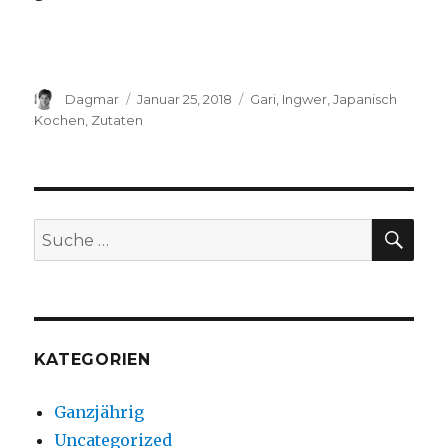
Autor
Dagmar
Veröffentlicht
Januar 25, 2018
Schlagwörter
Gari
,
Ingwer
,
Japanisch
am
Kochen
,
Zutaten
SU
Suche
nach:
KATEGORIEN
Ganzjährig
Uncategorized